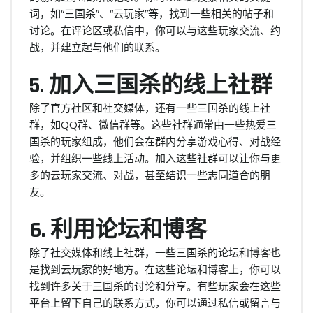
词，如“三国杀”、“云玩家”等，找到一些相关的帖子和
讨论。在评论区或私信中，你可以与这些玩家交流、约
战，并建立起与他们的联系。
5. 加入三国杀的线上社群
除了官方社区和社交媒体，还有一些三国杀的线上社
群，如QQ群、微信群等。这些社群通常由一些热爱三
国杀的玩家组成，他们会在群内分享游戏心得、对战经
验，并组织一些线上活动。加入这些社群可以让你与更
多的云玩家交流、对战，甚至结识一些志同道合的朋
友。
6. 利用论坛和博客
除了社交媒体和线上社群，一些三国杀的论坛和博客也
是找到云玩家的好地方。在这些论坛和博客上，你可以
找到许多关于三国杀的讨论和分享。有些玩家会在这些
平台上留下自己的联系方式，你可以通过私信或留言与