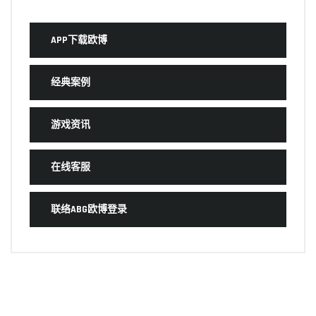
APP下载欧博
经典案例
游戏资讯
在线客服
联络ABG欧博登录