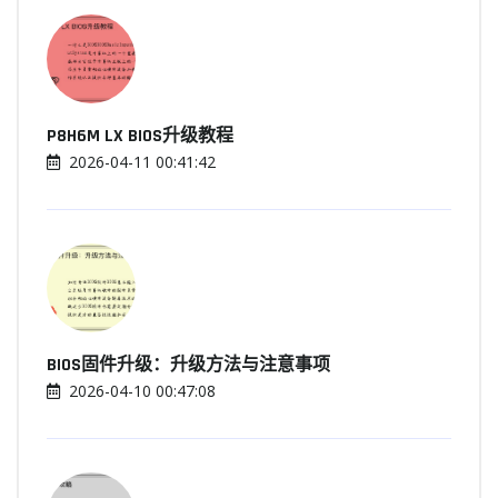
P8H6M LX BIOS升级教程
2026-04-11 00:41:42
BIOS固件升级：升级方法与注意事项
2026-04-10 00:47:08