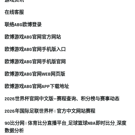
游戏资讯
在线客服
联络ABG欧博登录
欧博游戏ABG官网官方网站
欧博游戏ABG官网手机版入口
欧博游戏ABG官网手机版官网
欧博游戏ABG官网WEB网页版
欧博游戏ABG官网APP下载地址
2026世界杯官网中文版—赛程查询、积分榜与赛事动态
2026年国际足联世界杯 | 官方中文网站赛程
90比分网 | 体育比分直播平台_足球篮球NBA即时比分_深度
数据分析