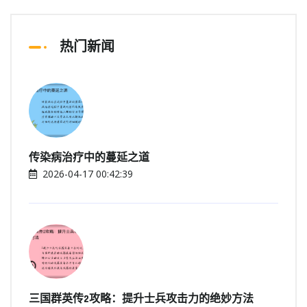
热门新闻
传染病治疗中的蔓延之道
2026-04-17 00:42:39
三国群英传2攻略：提升士兵攻击力的绝妙方法