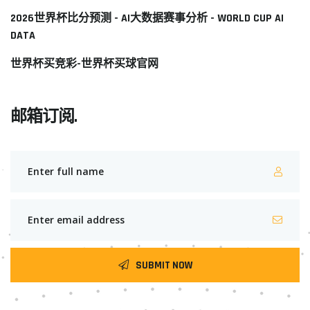
2026世界杯比分预测 - AI大数据赛事分析 - WORLD CUP AI
DATA
世界杯买竞彩-世界杯买球官网
邮箱订阅.
SUBMIT NOW