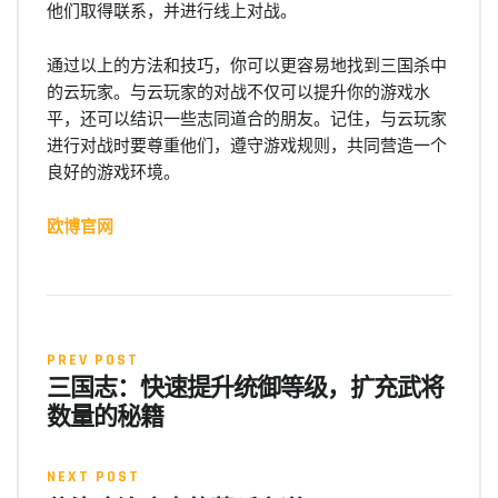
他们取得联系，并进行线上对战。
通过以上的方法和技巧，你可以更容易地找到三国杀中
的云玩家。与云玩家的对战不仅可以提升你的游戏水
平，还可以结识一些志同道合的朋友。记住，与云玩家
进行对战时要尊重他们，遵守游戏规则，共同营造一个
良好的游戏环境。
欧博官网
PREV POST
三国志：快速提升统御等级，扩充武将
数量的秘籍
NEXT POST