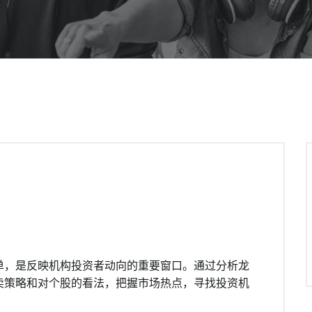
单，是反映机构投资者动向的重要窗口。通过分析龙
卖策略和对个股的看法，把握市场热点，寻找投资机