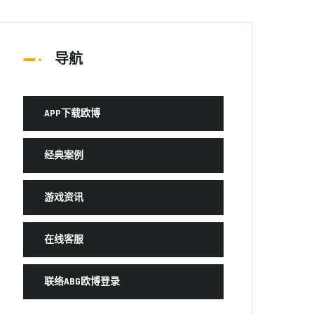
导航
APP下载欧博
经典案例
游戏资讯
在线客服
联络ABG欧博登录