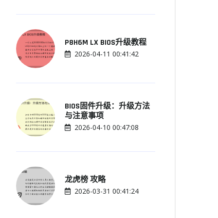
P8H6M LX BIOS升级教程
2026-04-11 00:41:42
BIOS固件升级：升级方法
与注意事项
2026-04-10 00:47:08
龙虎榜 攻略
2026-03-31 00:41:24