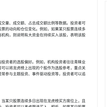
成交量、成交额、占总成交额比例等数据。投资者可
股票的动向和仓位变化。例如，如果某只股票连续多
商机构，则说明有大资金在持续买入该股，表明该股
构投资者的选股偏好。例如，机构投资者往往青睐业
者可以将龙虎榜上出现的个股作为选股参考，重点关
经常参与主题投资、事件驱动投资等，投资者可以追
。
。当某只股票连续多日出现在龙虎榜买方席位上，且
始。投资者可以考虑跟进买入。相反，如果某只股票