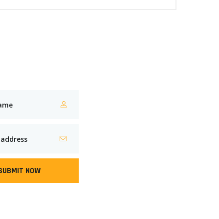
SUBMIT NOW