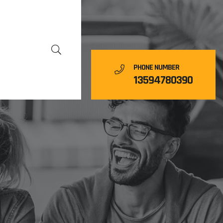
PHONE NUMBER
13594780390