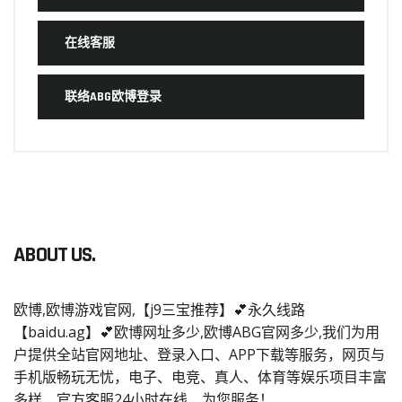
在线客服
联络ABG欧博登录
ABOUT US.
欧博,欧博游戏官网,【j9三宝推荐】💕永久线路
【baidu.ag】💕欧博网址多少,欧博ABG官网多少,我们为用
户提供全站官网地址、登录入口、APP下载等服务，网页与
手机版畅玩无忧，电子、电竞、真人、体育等娱乐项目丰富
多样，官方客服24小时在线，为您服务！