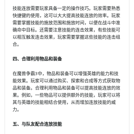
技能连放需要玩家具备一定的操作技巧。玩家需要熟悉
快捷键的使用，这可以大大提高技能连放的效率。玩家
需要掌握技能的施放范围和施放时间，以便在战斗中准
确命中目标。还需要注意技能的连击效果，有些技能可
以相互触发连击效果，玩家需要掌握这些技能的连击组
合。
四、合理利用物品和装备
在魔兽争霸3中，物品和装备可以增强英雄的能力和技
能效果。玩家可以通过购买、探索和合成等方式获取物
品和装备。合理利用物品和装备可以提高技能连放的效
果。例如，一些物品可以提供额外的技能，玩家可以将
其与英雄的技能相结合使用，从而增加连放技能的威
力。
五、与队友配合连放技能