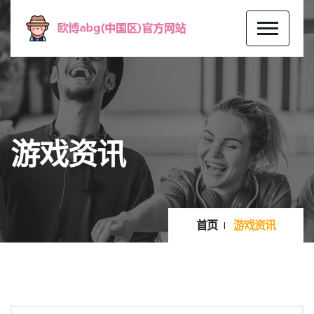
游戏资讯
首页
游戏资讯