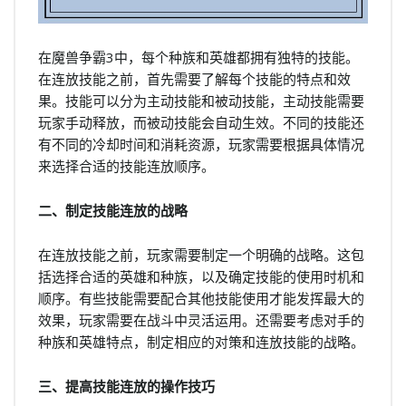
在魔兽争霸3中，每个种族和英雄都拥有独特的技能。
在连放技能之前，首先需要了解每个技能的特点和效
果。技能可以分为主动技能和被动技能，主动技能需要
玩家手动释放，而被动技能会自动生效。不同的技能还
有不同的冷却时间和消耗资源，玩家需要根据具体情况
来选择合适的技能连放顺序。
二、制定技能连放的战略
在连放技能之前，玩家需要制定一个明确的战略。这包
括选择合适的英雄和种族，以及确定技能的使用时机和
顺序。有些技能需要配合其他技能使用才能发挥最大的
效果，玩家需要在战斗中灵活运用。还需要考虑对手的
种族和英雄特点，制定相应的对策和连放技能的战略。
三、提高技能连放的操作技巧