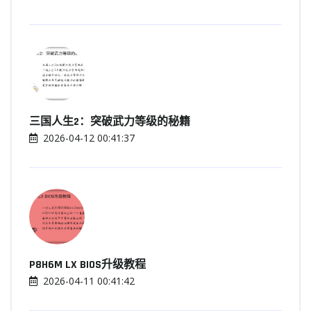
三国人生2：突破武力等级的秘籍
2026-04-12 00:41:37
P8H6M LX BIOS升级教程
2026-04-11 00:41:42