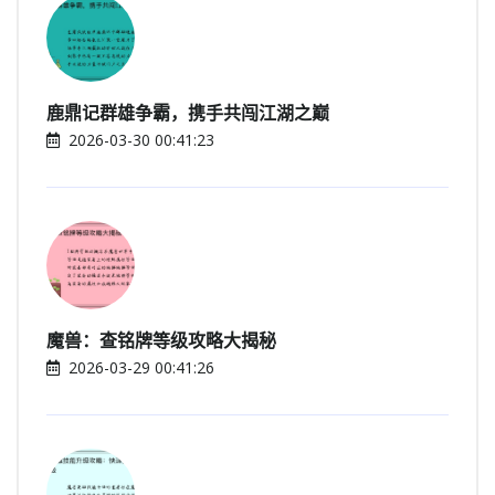
鹿鼎记群雄争霸，携手共闯江湖之巅
2026-03-30 00:41:23
魔兽：查铭牌等级攻略大揭秘
2026-03-29 00:41:26