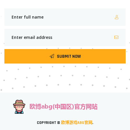
SUBMIT NOW
COPYRIGHT ©
欧博游戏ABG官网
.