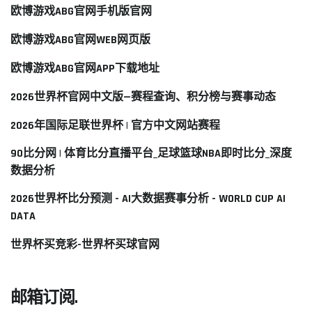
欧博游戏ABG官网手机版官网
欧博游戏ABG官网WEB网页版
欧博游戏ABG官网APP下载地址
2026世界杯官网中文版—赛程查询、积分榜与赛事动态
2026年国际足联世界杯 | 官方中文网站赛程
90比分网 | 体育比分直播平台_足球篮球NBA即时比分_深度
数据分析
2026世界杯比分预测 - AI大数据赛事分析 - WORLD CUP AI
DATA
世界杯买竞彩-世界杯买球官网
邮箱订阅.